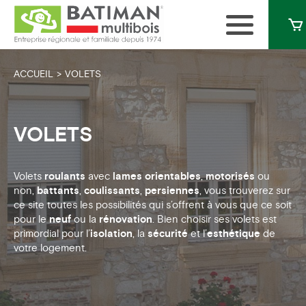
ACCUEIL
VOLETS
VOLETS
Volets
roulants
avec
lames orientables
,
motorisés
ou
non,
battants
,
coulissants
,
persiennes
, vous trouverez sur
ce site toutes les possibilités qui s’offrent à vous que ce soit
pour le
neuf
ou la
rénovation
.
Bien choisir ses volets est
primordial pour l’
isolation
, la
sécurité
et l’
esthétique
de
votre logement.